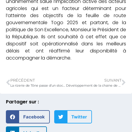
unanimement salué l’implication active des acteurs
agricoles qui est un facteur déterminant pour
l’atteinte des objectifs de la feuille de route
gouvernementale Togo 2025 et partant, de la
politique de Son Excellence, Monsieur le Président de
la République. Ils ont souhaité à cet effet que ce
dispositif soit opérationnalisé dans les meilleurs
délais et ont réaffirmé leur disponibilité à
accompagner la démarche.
PRÉCÉDENT
SUIVANT
La rizerie de Tône passe d’un stock de 800 à 2000 tonnes de riz paddy grâce au FSRP
Développement de la chaine de froid au Togo : le FSRP a l’étape de l’évaluation des infrastructures et l’identification des cas commerciaux
Partager sur :
Facebook
Twitter