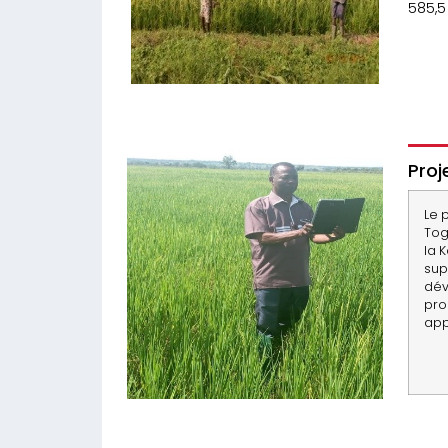
585,5
Proj
Le 
Tog
la 
sup
dév
pro
app