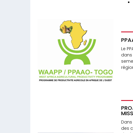
PPA
Le PP
dans 
semen
régio
PROJ
MIS
Dans 
des c