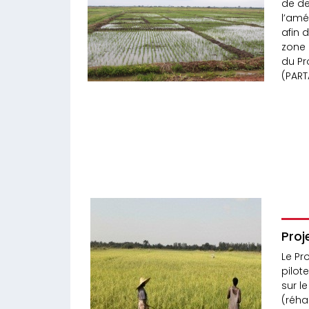
de de
l’amé
afin 
zone 
du Pr
(PART
Proj
Le Pr
pilot
sur l
(réha