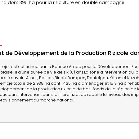
 ha dont 395 ha pour la riziculture en double campagne.
et de Développement de la Production Rizicole dan
projet est cofinancé par la Banque Arabe pour le Développement Eco
olaise. Il a une durée de vie de six (6) ans.La zone d’intervention du 
Kara à savoir : Assoli, Bassar, Binah, Dankpen, Doufelgou, Kéran et Koz
erficie totale de 2 938 ha dont 1425 ha à aménager et 1513 ha à réhabil
eloppement de la production rizicole de bas-fonds de la région de la
ducteurs intervenant dans la filière riz et de réduire le niveau des impo
rovisionnement du marché national.