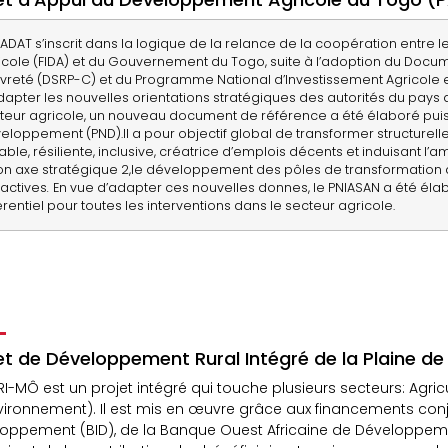
PADAT s’inscrit dans la logique de la relance de la coopération entre
icole (FIDA) et du Gouvernement du Togo, suite à l’adoption du Docu
vreté (DSRP-C) et du Programme National d’Investissement Agricole et
dapter les nouvelles orientations stratégiques des autorités du pays
teur agricole, un nouveau document de référence a été élaboré puis va
eloppement (PND).Il a pour objectif global de transformer structurell
able, résiliente, inclusive, créatrice d’emplois décents et induisant l
on axe stratégique 2,le développement des pôles de transformation ag
ractives
.
En vue d’adapter ces nouvelles donnes, le PNIASAN a été élab
érentiel pour toutes les interventions dans le secteur agricole.
et de Développement Rural Intégré de la Plaine d
RI-MÔ est un projet intégré qui touche plusieurs secteurs: Agricu
vironnement). Il est mis en œuvre grâce aux financements con
oppement (BID), de la Banque Ouest Africaine de Développement