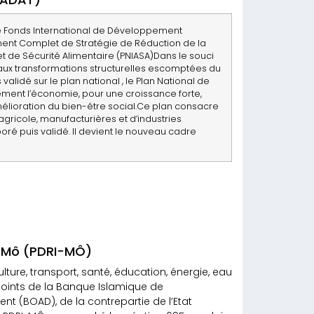
 le Fonds International de Développement
ment Complet de Stratégie de Réduction de la
 de Sécurité Alimentaire (PNIASA)Dans le souci
 aux transformations structurelles escomptées du
lidé sur le plan national , le Plan National de
ement l’économie, pour une croissance forte,
’amélioration du bien-être social.Ce plan consacre
ricole, manufacturières et d’industries
oré puis validé. Il devient le nouveau cadre
e Mô (PDRI-MÔ)
lture, transport, santé, éducation, énergie, eau
joints de la Banque Islamique de
 (BOAD), de la contrepartie de l’Etat