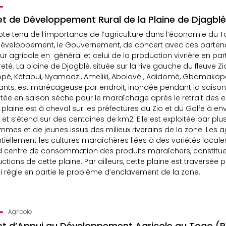
et de Développement Rural de la Plaine de Djagbl
e tenu de l’importance de l’agriculture dans l’économie du To
éveloppement, le Gouvernement, de concert avec ces partenai
ur agricole en général et celui de la production vivrière en parti
eté. La plaine de Djagblé, située sur la rive gauche du fleuve Z
pé, Kétapui, Nyamadzi, Ameliki, Abolavé , Adidomé, Gbamakop
ants, est marécageuse par endroit, inondée pendant la saison 
itée en saison sèche pour le maraîchage après le retrait des
 plaine est à cheval sur les préfectures du Zio et du Golfe à env
et s’étend sur des centaines de km2. Elle est exploitée par pl
mmes et de jeunes issus des milieux riverains de la zone. Les ag
tiellement les cultures maraîchères liées à des variétés locale
 centre de consommation des produits maraîchers, constitue
ctions de cette plaine. Par ailleurs, cette plaine est traversée
i règle en partie le problème d’enclavement de la zone.
Agricole
et d’Appui au Développement Agricole au Togo (