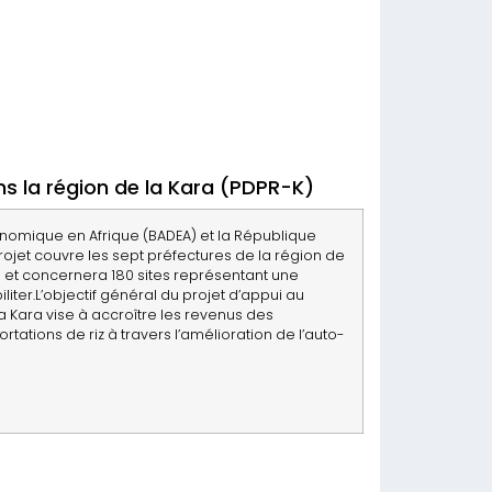
s la région de la Kara (PDPR-K)
nomique en Afrique (BADEA) et la République
projet couvre les sept préfectures de la région de
ah et concernera 180 sites représentant une
iter.L’objectif général du projet d’appui au
 Kara vise à accroître les revenus des
rtations de riz à travers l’amélioration de l’auto-