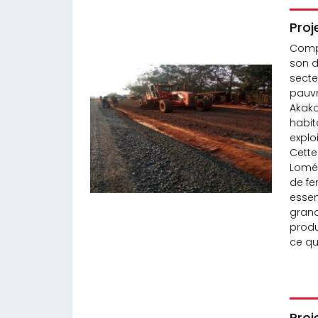
Proj
Compt
son d
secte
pauvr
Akako
habit
explo
Cette
Lomé 
de fe
essen
grand
produ
ce qu
Proj