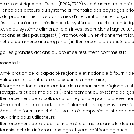
ntaire en Afrique de l’Ouest (PRSA/FRSP) vise à accroitre la prép
silience des acteurs du système alimentaire des paysages prior
 du programme. Trois domaines d’intervention se renforçan
tés pour renforcer la résilience du système alimentaire en Afrique
ctive du système alimentaire en investissant dans l’agricultur
itations et des paysages; (ii) Promouvoir un environnement f
r et au commerce intrarégional (iii) Renforcer la capacité régio
go, les grandes actions du projet se résument comme suit :
sante 1 :
Amélioration de la capacité régionale et nationale à fournir des
vulnérabilité, la nutrition et la sécurité alimentaire ;
Réorganisation et amélioration des mécanismes régionaux et 
ravageurs et des maladies (Renforcement du système de gest
Renforcement de la collaboration régionale pour la prévention
Amélioration de la production d’informations agro-hydro-mé
Appui à la fourniture et à l’utilisation à temps réel d’informa
aux principaux utilisateurs
Renforcement de la viabilité financière et institutionnelle des in
fournissent des informations agro-hydro-météorologiques