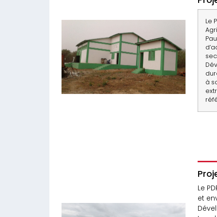
Le 
Agr
Pau
d’a
sec
Dév
dur
à s
ext
réf
Proj
Le PD
et en
Dével