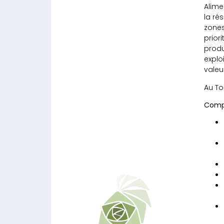
Alime
la ré
zones
priori
produ
explo
valeu
Au To
Compo