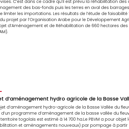
vises. C’est dans ce cadre qu’il est prévu la réhabilitation des
nagement des bas-fonds puis les terres en aval des barrages 
de limiter les importations. Les résultats de l’étude de faisab
du projet par l’Organisation Arabe pour le Développement Ag
ojet d’Aménagement et de Réhabilitation de 660 hectares des 
AM).
et d’aménagement hydro agricole de la Basse Val
ojet d’aménagement hydro-agricole de la Basse Vallée du fle
e d’un programme d’aménagement de la basse vallée du fleuv
e territoire togolais est estimé à 14 700 ha.Le PBVM a pour objet 
bilitation et aménagements nouveaux) par pompage à partir du