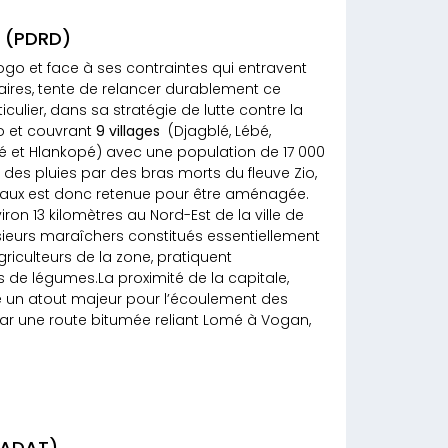
é (PDRD)
go et face à ses contraintes qui entravent
res, tente de relancer durablement ce
culier, dans sa stratégie de lutte contre la
io et couvrant
9 villages
(Djagblé, Lébé,
é et Hlankopé) avec une population de 17 000
des pluies par des bras morts du fleuve Zio,
 eaux est donc retenue pour être aménagée.
iron 13 kilomètres au Nord-Est de la ville de
usieurs maraîchers constitués essentiellement
riculteurs de la zone, pratiquent
s de légumes.La proximité de la capitale,
 un atout majeur pour l’écoulement des
 par une route bitumée reliant Lomé à Vogan,
PADAT)