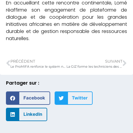
En accueillant cette rencontre continentale, Lomé
réaffirme son engagement de plateforme de
dialogue et de coopération pour les grandes
initiatives africaines en matière de développement
durable et de gestion responsable des ressources
naturelles.
PRÉCÉDENT
SUIVANT
Le ProMIFA renforce le system nutritionnel des cantines scolaires dans les régions des Savanes et de la Kara.
La GIZ forme les techniciens des interprofessions à la mise en place d’une base de données plus sure des interprofessions des filières mangues, ananas, maïs, soja et manioc.
Partager sur :
Facebook
Twitter
LinkedIn