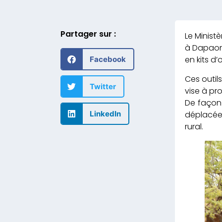
Partager sur :
Le Ministè
à Dapaong
en kits d
Facebook
Ces outil
Twitter
vise à pr
De façon 
déplacée
LinkedIn
rural.