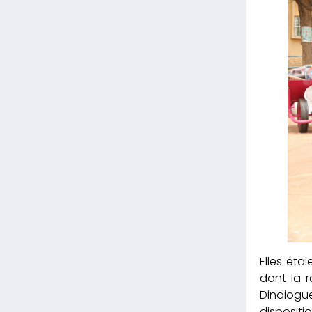
Elles éta
dont la r
Dindiogue
dispositio