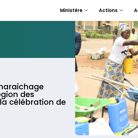
Ministère
Actions
A
e maraichage
égion des
la célébration de