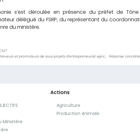
onie s’est déroulée en présence du préfet de Tône
ateur délégué du FSRP, du représentant du coordonnate
nre du ministère.
ENT
FSRP : 813 éleveurs et promoteurs de sous projets d’entrepreneuriat agricole et agroalimentaire bénéficient des matériaux de construction, des chèques et équipements d’élevage dans la région des savanes
Actions
BJECTIFS
Agriculture
e
Production Animale
 Ministère
tère