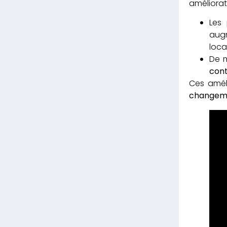
améliorat
Les
aug
local
De m
cont
Ces amél
changeme