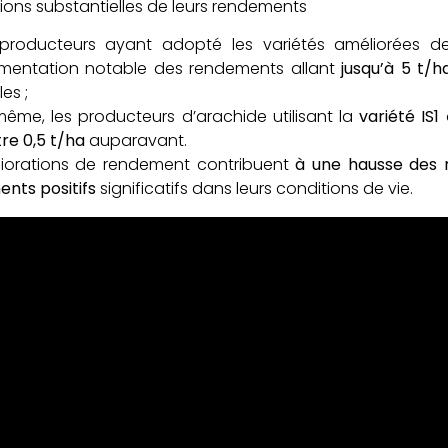
ions substantielles de leurs rendements
 producteurs ayant adopté les variétés améliorées d
mentation notable des rendements allant
jusqu’à 5 t/h
es ;
ême, les producteurs d’arachide utilisant la
variété IS1
re 0,5 t/ha
auparavant.
iorations de rendement contribuent
à une hausse des 
nts positifs
significatifs dans leurs conditions de vie.