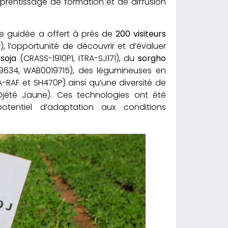
prentissage de formation et de diffusion
te guidée a offert à près de
200 visiteurs
, l’opportunité de découvrir et d’évaluer
u
soja
(CRASS-1910P1, ITRA-SJ171), du
sorgho
634, WAB0019715), des légumineuses en
RA-RAF et SH470P) ainsi qu’une diversité de
été Jaune). Ces technologies ont été
otentiel d’adaptation aux conditions