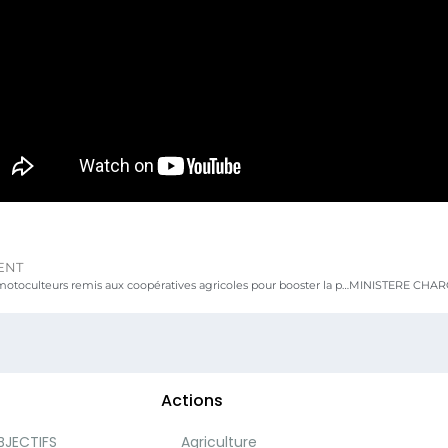
ENT
FSRP : 60 motoculteurs remis aux coopératives agricoles pour booster la productivité
Actions
BJECTIFS
Agriculture