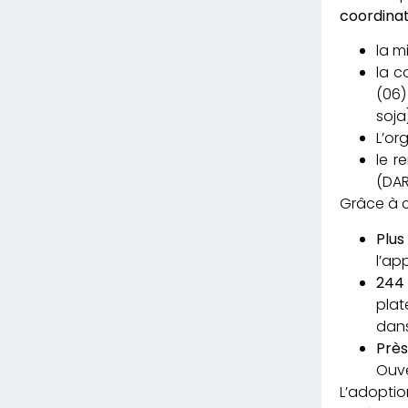
coordinat
la m
la c
(06)
soja)
L’or
le r
(DAR
Grâce à ce
Plu
l’ap
244 
plat
dans
Prè
Ouve
L’adopti