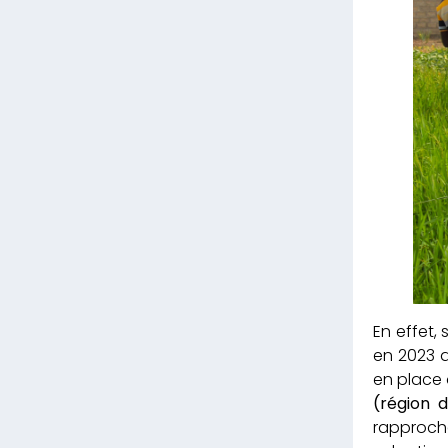
En effet,
en 2023 a
en place 
(région 
rapproche