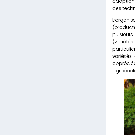
adoption.
des techn
L’organis
(producte
plusieurs
(variété
particulie
variétés
apprécié
agroécolo