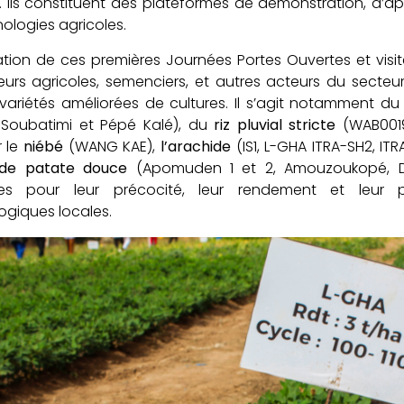
 Ils constituent des plateformes de démonstration, d’ap
ologies agricoles.
ation de ces premières Journées Portes Ouvertes et visi
urs agricoles, semenciers, et autres acteurs du secteur)
 variétés améliorées de cultures. Il s’agit notamment d
s Soubatimi et Pépé Kalé), du
riz pluvial stricte
(WAB0019
r le
niébé
(WANG KAE),
l’arachide
(IS1, L-GHA ITRA-SH2, IT
 de patate douce
(Apomuden 1 et 2, Amouzoukopé, Dj
es pour leur précocité, leur rendement et leur p
giques locales.