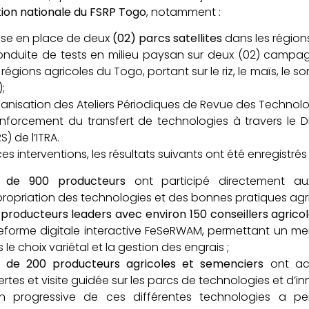
ion nationale du FSRP Togo
, notamment :
ise en place de deux
(02) parcs satellites
dans les régions
onduite de tests en milieu paysan sur deux (02) campagn
 régions agricoles du Togo, portant sur le riz, le maïs, le 
;
ganisation des Ateliers Périodiques de Revue des Technolog
enforcement du transfert de technologies à travers le D
S) de l’ITRA.
s interventions, les résultats suivants ont été enregistrés 
s de 900 producteurs
ont participé directement aux
propriation des technologies et des bonnes pratiques agri
producteurs leaders avec environ 150 conseillers agrico
eforme digitale interactive FeSeRWAM, permettant un 
 le choix variétal et la gestion des engrais ;
s de 200 producteurs agricoles et semenciers
ont act
rtes et visite guidée sur les parcs de technologies et d
on progressive de ces différentes technologies a pe