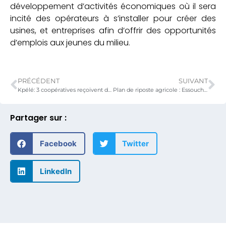
développement d’activités économiques où il sera
incité des opérateurs à s’installer pour créer des
usines, et entreprises afin d’offrir des opportunités
d’emplois aux jeunes du milieu.
PRÉCÉDENT
SUIVANT
Kpélé: 3 coopératives reçoivent des équipements de transformation des produits agricoles dans le cadre du programme telefood 2019
Plan de riposte agricole : Essouchement d’au moins 8 000 ha des terres pour la campagne agricole 2020-2021.
Partager sur :
Facebook
Twitter
LinkedIn