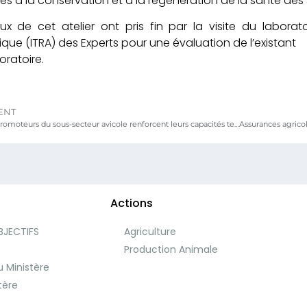
es à la conservation et à la régénération de la santé des s
ux de cet atelier ont pris fin par la visite du laborato
ue (ITRA) des Experts pour une évaluation de l’existant
oratoire.
ENT
FSRP : 52 promoteurs du sous-secteur avicole renforcent leurs capacités techniques pour la mise œuvre réussie de leurs projets
Actions
BJECTIFS
Agriculture
e
Production Animale
 Ministère
tère