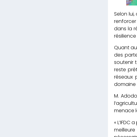
Selon lui
renforcer
dans la r
résilienc
Quant au 
des parte
soutenir t
reste prê
réseaux 
domaine de
M. Adodo 
l’agricul
menace la
« L’IFDC 
meilleure