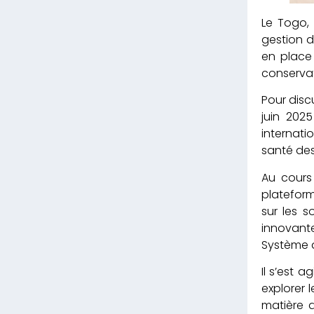
Le Togo,
gestion d
en place 
conservat
Pour discu
juin 2025
internatio
santé des
Au cours 
plateform
sur les s
innovante
Système d
Il s’est 
explorer 
matière 