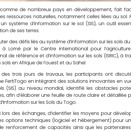
 comme de nombreux pays en développement, fait face
es ressources naturelles, notamment celles liées au sol.
un système d’information sur le sol (SIS), un outil essent
ion de ses terres.
ter des défis liés au système d’information sur les sols du
 à Lomé par le Centre international pour l’agricultur
nal de référence et d’information sur les sols (ISRIC), à tr
 sols en Afrique de l’ouest et au Sahel.
des trois jours de travaux, les participants ont discuté
e FertiTogo en intégrant des solutions innovantes en v
ols (SIS) au niveau mondial, identifié les obstacles pot
s, afin d’élaborer une feuille de route claire et détaillée
’Information sur les Sols du Togo.
agi lors des échanges, d’identifier les moyens pour déve
les options techniques (logiciel et hébergement) pour u
de renforcement de capacités ainsi que les partenair