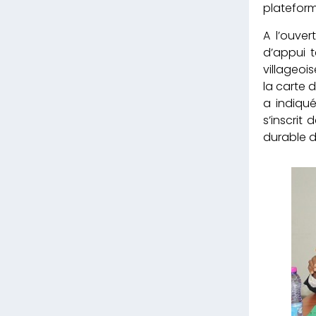
plateform
A l’ouver
d’appui t
villageoi
la carte d
a indiqu
s’inscrit
durable d