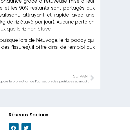
abondance grâce à l’étuveuse mise à leur
sse et les 90% restants sont partagés aux
salissant, attrayant et rapide avec une
kg de riz étuvé par jour). Aucune perte en
eux que le riz non étuvé.
puisque lors de l’étuvage, le riz paddy qui
s fissures). Il offre ainsi de l’emploi aux
SUIVANT
Le PPAAO-Togo appuie la promotion de l’utilisation des pédiluves acaricides dans les élevages de petits ruminants pour améliorer la santé animale et réduire les mortalités dans les élevages.
Réseaux Sociaux