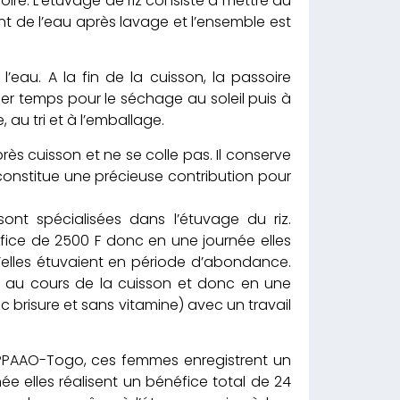
re. L’étuvage de riz consiste à mettre du
t de l’eau après lavage et l’ensemble est
l’eau. A la fin de la cuisson, la passoire
r temps pour le séchage au soleil puis à
au tri et à l’emballage.
rès cuisson et ne se colle pas. Il conserve
 constitue une précieuse contribution pour
nt spécialisées dans l’étuvage du riz.
ice de 2500 F donc en une journée elles
u’elles étuvaient en période d’abondance.
kg au cours de la cuisson et donc en une
ec brisure et sans vitamine) avec un travail
e PPAAO-Togo, ces femmes enregistrent un
ée elles réalisent un bénéfice total de 24