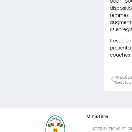
000 F pou
dispositi
femmes. 
augmentat
riz enregi
Il est d’
présentai
couches v
PRÉCÉD
Ministère
ATTRIBUTIONS ET O