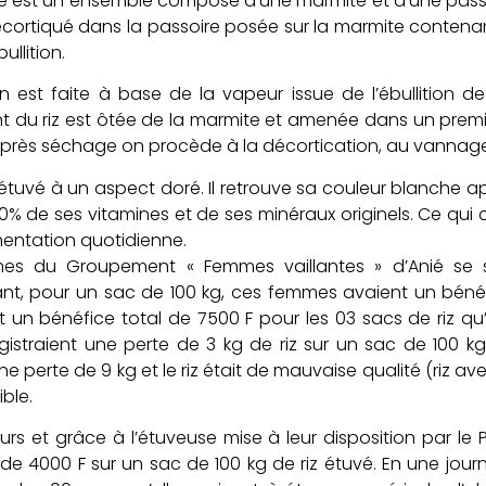
e est un ensemble composé d’une marmite et d’une passoi
écortiqué dans la passoire posée sur la marmite contenan
ullition.
n est faite à base de la vapeur issue de l’ébullition de 
 du riz est ôtée de la marmite et amenée dans un premie
Après séchage on procède à la décortication, au vannage, 
iz étuvé à un aspect doré. Il retrouve sa couleur blanche ap
0% de ses vitamines et de ses minéraux originels. Ce qui
mentation quotidienne.
es du Groupement « Femmes vaillantes » d’Anié se so
nt, pour un sac de 100 kg, ces femmes avaient un bénéf
nt un bénéfice total de 7500 F pour les 03 sacs de riz q
egistraient une perte de 3 kg de riz sur un sac de 100 
e perte de 9 kg et le riz était de mauvaise qualité (riz av
ble.
urs et grâce à l’étuveuse mise à leur disposition par l
de 4000 F sur un sac de 100 kg de riz étuvé. En une journ