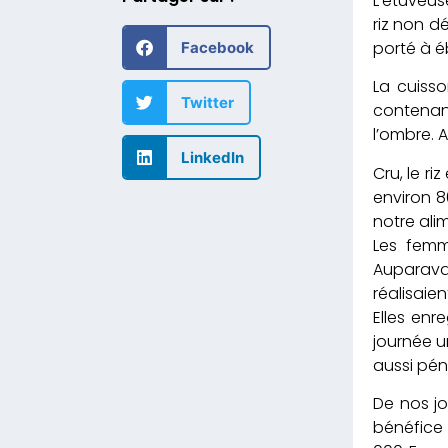
L’étuveus
riz non d
porté à éb
Facebook
La cuisso
Twitter
contenant
l’ombre. 
LinkedIn
Cru, le r
environ 8
notre ali
Les femm
Auparava
réalisaie
Elles enr
journée un
aussi péni
De nos jo
bénéfice 