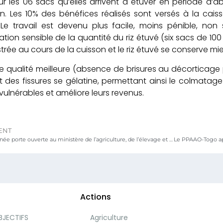
r les 06 sacs qu’elles arrivent à étuver en période d’
on. Les 10% des bénéfices réalisés sont versés à la cai
Le travail est devenu plus facile, moins pénible, non 
ion sensible de la quantité du riz étuvé (six sacs de 100 
strée au cours de la cuisson et le riz étuvé se conserve mi
une qualité meilleure (absence de brisures au décorticage 
t des fissures se gélatine, permettant ainsi le colmatage de
ulnérables et améliore leurs revenus.
ENT
Togo : Journée porte ouverte au ministère de l’agriculture, de l’élevage et de l’hydraulique
Actions
BJECTIFS
Agriculture