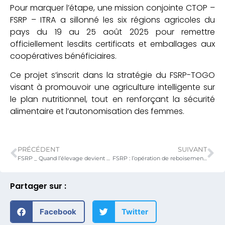
Pour marquer l’étape, une mission conjointe CTOP –
FSRP – ITRA a sillonné les six régions agricoles du
pays du 19 au 25 août 2025 pour remettre
officiellement lesdits certificats et emballages aux
coopératives bénéficiaires.
Ce projet s’inscrit dans la stratégie du FSRP-TOGO
visant à promouvoir une agriculture intelligente sur
le plan nutritionnel, tout en renforçant la sécurité
alimentaire et l’autonomisation des femmes.
PRÉCÉDENT
SUIVANT
FSRP _ Quand l’élevage devient source de résilience : un habitat, un espoir !
FSRP : l’opération de reboisement de 4 100 plants fruitiers est lancée à Yanda dans le canton de Badin
Partager sur :
Facebook
Twitter