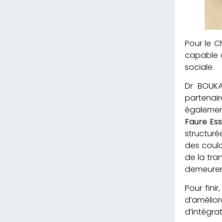
Pour le C
capable d
sociale.
Dr BOUKA
partenai
également
Faure Es
structuré
des coul
de la tra
demeuren
Pour fini
d’amélio
d’intégr