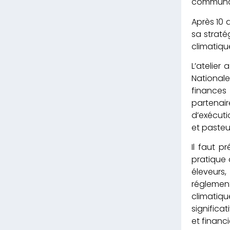
communau
Après 10 
sa straté
climatique
L’atelier
Nationale
finances 
partenair
d’exécutio
et pasteu
Il faut 
pratique 
éleveurs,
réglemen
climatiqu
significa
et financi