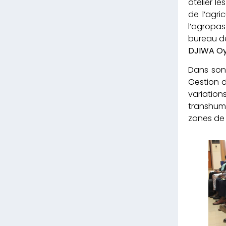
atelier l
de l’agri
l’agropa
bureau de
DJIWA O
Dans son 
Gestion d
variation
transhuma
zones de