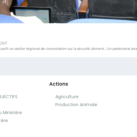
ENT
Lomé a accueilli un atelier régional de concertation sur la sécurité alimentaire et nutritionnelle au Sahel et en Afrique de l’Ouest
Actions
BJECTIFS
Agriculture
e
Production Animale
 Ministère
tère