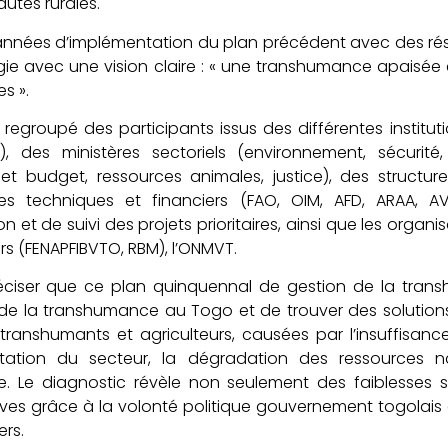
tés rurales.
années d’implémentation du plan précédent avec des résu
gie avec une vision claire : « une transhumance apais
s ».
 a regroupé des participants issus des différentes institu
), des ministères sectoriels (environnement, sécurité, a
et budget, ressources animales, justice), des structu
es techniques et financiers (FAO, OIM, AFD, ARAA, AVSF
n et de suivi des projets prioritaires, ainsi que les organ
rs (FENAPFIBVTO, RBM), l’ONMVT.
préciser que ce plan quinquennal de gestion de la tran
de la transhumance au Togo et de trouver des solutions
 transhumants et agriculteurs, causées par l’insuffisance
tation du secteur, la dégradation des ressources n
e. Le diagnostic révèle non seulement des faiblesses s
tives grâce à la volonté politique gouvernement togolais
ers.