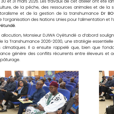
es 30 et 31 mars 2026. Les travaux de cet atelier ont été la
culture, de la pêche, des ressources animales et de la 
storalisme et de la gestion de la transhumance
Dr BO
 l’organisation des Nations Unies pour l’alimentation et 
yétundé
.
allocution, Monsieur DJIWA Oyétundé a d’abord souligné 
e la Transhumance 2026-2030, une stratégie essentiell
s climatiques. Il a ensuite rappelé que, bien que fonda
nce génère des conflits récurrents entre éleveurs et ag
 pâturage.