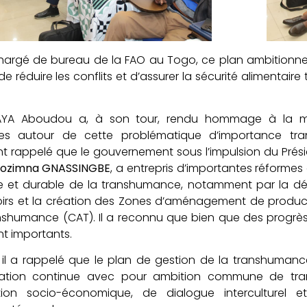
hargé de bureau de la FAO au Togo, ce plan ambitionne
e réduire les conflits et d’assurer la sécurité alimentaire
YA Aboudou a, à son tour, rendu hommage à la mobili
res autour de cette problématique d’importance tran
 rappelé que le gouvernement sous l’impulsion du Prési
sozimna GNASSINGBE
, a entrepris d’importantes réforme
e et durable de la transhumance, notamment par la déli
oirs et la création des Zones d’aménagement de product
nshumance (CAT). Il a reconnu que bien que des progrès 
t importants.
r, il a rappelé que le plan de gestion de la transhuma
ration continue avec pour ambition commune de tra
ation socio-économique, de dialogue interculture