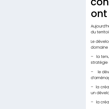
con
ont
Aujourd
du territo
Le déve
domaine d
– la ten
stratégie 
– le déve
d’aménag
– la créa
un dévelo
– la créa