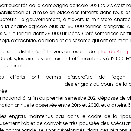
s particularités de la campagne agricole 2
obilisation et la mise en place des intrants dans tous 
cteurs. Le gouvernement, à travers le ministère chargé d
e la chaîne agricole plus de 80 000 tonnes d’engrais. A
 sur le terrain dont 38 000 utilisées. Côté semences certif
e soja, d’arachide, de niébé et de sésame qui ont été mobil
nts sont distribués à travers un réseau de
plus de 450 p
 De plus, les prix des engrais ont été maintenus à 12 500 
iveau mondial.
s efforts ont permis d’accroître de façon sub
ngrais au cours de la campagne agric
mée
au national à la fin du premier semestre 2021 d
ion annuelle observée entre 2015 et 2020, et a atteint 
 des engrais maintenus bas dans le cadre de la ripo
sement l’objet de convoitise très poussée des spéculat
de contrebande se sont développés dans ces régions e