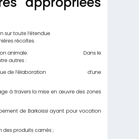
res appropriées
bat son plein sur toute l’étendue
mières récoltes.
de la production animale. Dans le
re autres :
evage en vue de l’élaboration d’une
age à travers la mise en œuvre des zones
ppement de Barkoissi ayant pour vocation
n des produits carnés ;