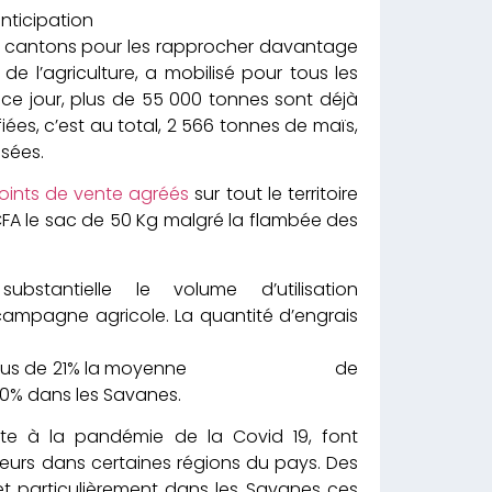
021-2022, c’est l’anticipation
les cantons pour les rapprocher davantage
e l’agriculture, a mobilisé pour tous les
 ce jour, plus de 55 000 tonnes sont déjà
iées, c’est au total, 2 566 tonnes de maïs,
isées.
oints de vente agréés
sur tout le territoire
FCFA le sac de 50 Kg malgré la flambée des
stantielle le volume d’utilisation
ole. La quantité d’engrais
épasse de plus de 21% la moyenne de
60% dans les Savanes.
ste à la pandémie de la Covid 19, font
eurs dans certaines régions du pays. Des
t particulièrement dans les Savanes ces