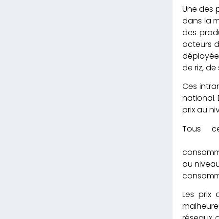
Une de
dans la m
des produ
acteurs d
déployées
de riz, d
Ces intra
national.
prix au n
Tous ce
des e
consom
au nive
consommat
Les prix
malheureu
réseaux 