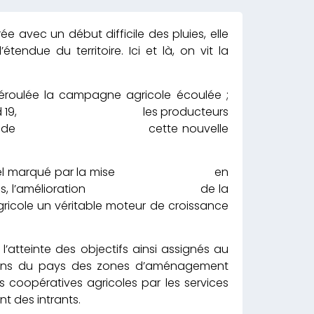
avec un début difficile des pluies, elle
endue du territoire. Ici et là, on vit la
t déroulée la campagne agricole écoulée ;
ie de la covid 19, les producteurs
ultats au cours de cette nouvelle
ntexte actuel marqué par la mise en
entre autres, l’amélioration de la
gricole un véritable moteur de croissance
’atteinte des objectifs ainsi assignés au
gions du pays des zones d’aménagement
s coopératives agricoles par les services
nt des intrants.