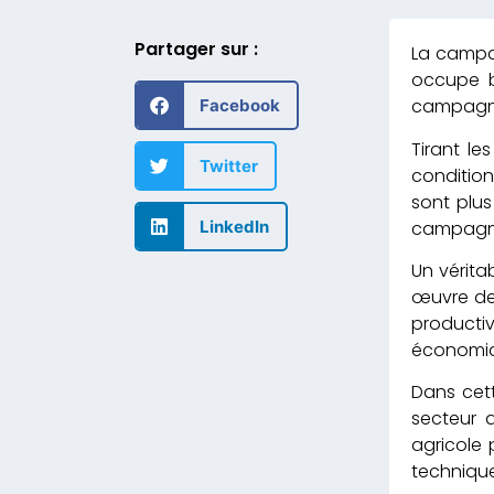
Partager sur :
La campag
occupe bi
campagne
Facebook
Tirant le
Twitter
conditi
sont pl
campagn
LinkedIn
Un véri
œuvre d
productiv
économiq
Dans cett
secteur 
agricole 
techniques