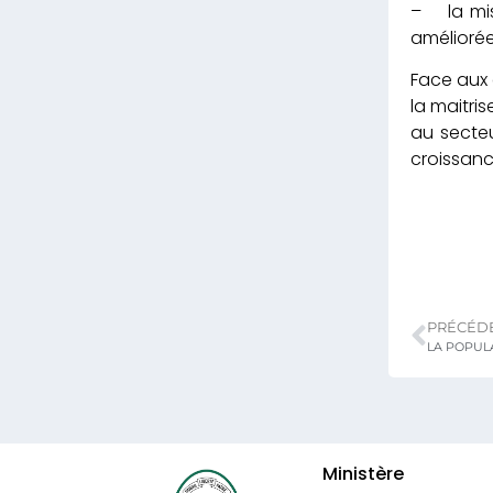
– la mise
améliorée
Face aux 
la maitri
au secte
croissan
PRÉCÉD
Ministère