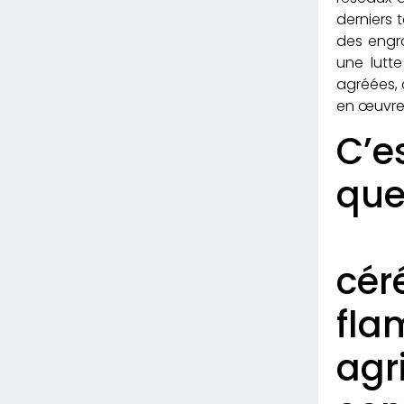
derniers 
des engra
une lutte
agréées, 
en œuvre 
C’e
que
d
cér
fla
agr