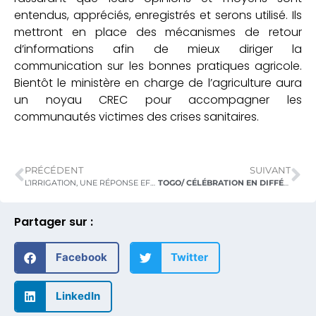
entendus, appréciés, enregistrés et serons utilisé. Ils
mettront en place des mécanismes de retour
d’informations afin de mieux diriger la
communication sur les bonnes pratiques agricole.
Bientôt le ministère en charge de l’agriculture aura
un noyau CREC pour accompagner les
communautés victimes des crises sanitaires.
PRÉCÉDENT
SUIVANT
L’IRRIGATION, UNE RÉPONSE EFFICACE AUX DÉFIS DE DÉVELOPPEMENT SECTEUR AGRICOLE
TOGO/ CÉLÉBRATION EN DIFFÉRÉE DE LA 42EME JOURNEE MONDIALE DE L’ALIMENTATION (JMA) ET DE LA 26EME OPERATION TELEFOOD,
Partager sur :
Facebook
Twitter
LinkedIn