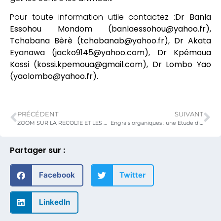
Pour toute information utile contactez :
Dr Banla
Essohou Mondom (
banlaessohou@yahoo.fr
),
Tchabana Bèrè (
tchabanab@yahoo.fr
), Dr Akata
Eyanawa (
jacko9145@yahoo.com
), Dr Kpémoua
Kossi (
kossi.kpemoua@gmail.com
), Dr Lombo Yao
(
yaolombo@yahoo.fr
).
PRÉCÉDENT
SUIVANT
ZOOM SUR LA RECOLTE ET LES METHODES DE CONSERVATION D’IGNAMES
Engrais organiques : une Etude diagnostique visant l’amélioration des rendements agricoles au Togo
Partager sur :
Facebook
Twitter
LinkedIn