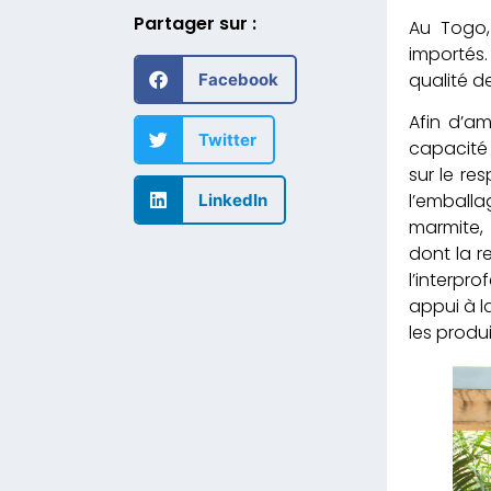
Partager sur :
Au Togo,
importés
qualité d
Facebook
Afin d’am
Twitter
capacité
sur le re
l’emball
LinkedIn
marmite, 
dont la r
l’interpr
appui à l
les produ