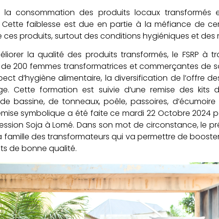
 la consommation des produits locaux transformés es
. Cette faiblesse est due en partie à la méfiance de c
e ces produits, surtout des conditions hygiéniques et des m
éliorer la qualité des produits transformés, le FSRP à tra
 de 200 femmes transformatrices et commerçantes de soj
spect d’hygiène alimentaire, la diversification de l’offre 
age. Cette formation est suivie d’une remise des kits
de bassine, de tonneaux, poêle, passoires, d’écumoire e
emise symbolique a été faite ce mardi 22 Octobre 2024 p
ofession Soja à Lomé. Dans son mot de circonstance, le pr
a famille des transformateurs qui va permettre de booster 
its de bonne qualité.