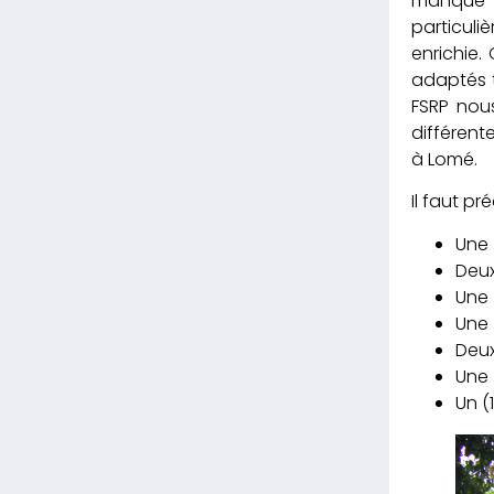
manqué d
particuli
enrichie.
adaptés t
FSRP nous
différent
à Lomé.
Il faut p
Une 
Deux
Une 
Une 
Deux
Une 
Un (