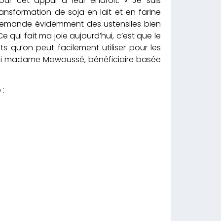
r cet appui à leur endroit. « Je suis
ansformation de soja en lait et en farine
i demande évidemment des ustensiles bien
qui fait ma joie aujourd’hui, c’est que le
 qu’on peut facilement utiliser pour les
joui madame Mawoussé, bénéficiaire basée
 :