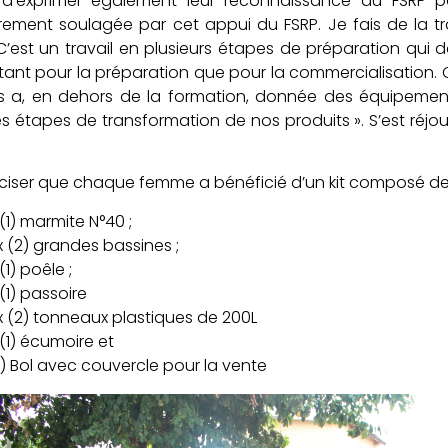
’exprimer également leur reconnaissance au FSRP pou
èrement soulagée par cet appui du FSRP. Je fais de la tr
 C’est un travail en plusieurs étapes de préparation qu
ant pour la préparation que pour la commercialisation. Ce 
 a, en dehors de la formation, donnée des équipements
es étapes de transformation de nos produits ». S’est ré
réciser que chaque femme a bénéficié d’un kit composé de
(1) marmite N°40 ;
 (2) grandes bassines ;
(1) poêle ;
(1) passoire
 (2) tonneaux plastiques de 200L
(1) écumoire et
1) Bol avec couvercle pour la vente