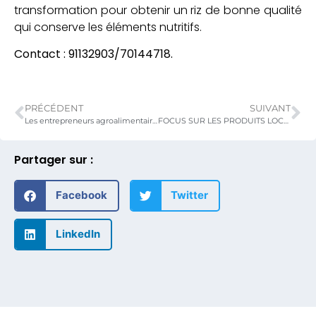
transformation pour obtenir un riz de bonne qualité
qui conserve les éléments nutritifs.
Contact :
91132903/70144718.
PRÉCÉDENT
SUIVANT
Les entrepreneurs agroalimentaires sensibilisés sur les opportunités offertes par la zone de libre-échanges continentale africaine (ZLECAF) au SIALO
FOCUS SUR LES PRODUITS LOCAUX DU « GENIE DU PALAIS » DANS LES PLATEAUX
Partager sur :
Facebook
Twitter
LinkedIn