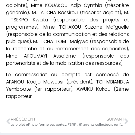
adjointe), Mme KOUAKOU Adjo Cynthia (trésorière
générale), M. ATCHA Bassirou (trésorier adjoint), M.
TSEKPO Kwaku (responsable des projets et
programmes), Mme TCHAKOU Suzane Maïguelle
(responsable de la communication et des relations
publiques), M. TCHA-TOM Malgwa (responsable de
la recherche et du renforcement des capacités),
Mme AKOUMAYI Assolème (responsable des
partenariats et de la mobilisation des ressources).
Le commissariat au compte est composé de
AFANOU Kodjo Mawussi (président), TCHIMBIANDJA
Yemboate (1er rapporteur), AWUKU Kokou (2ème
rapporteur.
PRÉCÉDENT
SUIVANT
Le projet ePhyto ferme ses portes : que retenir des acquis ?
FSRP : 61 agents collecteurs renforcés sur la collecte des données sur le SCORECARD