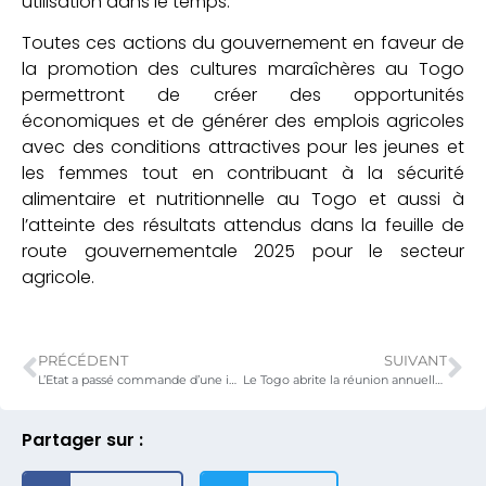
utilisation dans le temps.
Toutes ces actions du gouvernement en faveur de
la promotion des cultures maraîchères au Togo
permettront de créer des opportunités
économiques et de générer des emplois agricoles
avec des conditions attractives pour les jeunes et
les femmes tout en contribuant à la sécurité
alimentaire et nutritionnelle au Togo et aussi à
l’atteinte des résultats attendus dans la feuille de
route gouvernementale 2025 pour le secteur
agricole.
PRÉCÉDENT
SUIVANT
L’Etat a passé commande d’une importante quantité d’engrais pour couvrir la totalité des besoins des producteurs pour la campagne 2022-2023.
Le Togo abrite la réunion annuelle des Inspecteurs du Médicament Vétérinaire
Partager sur :